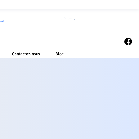
Au Village
32370 Sainte Christie d'Armagnac
ter
Contactez-nous
Blog